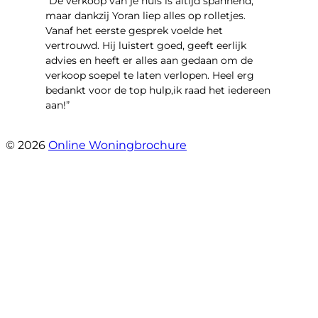
“​De verkoop van je huis is altijd spannend,
maar dankzij Yoran liep alles op rolletjes.
Vanaf het eerste gesprek voelde het
vertrouwd. Hij luistert goed, geeft eerlijk
advies en heeft er alles aan gedaan om de
verkoop soepel te laten verlopen. Heel erg
bedankt voor de top hulp,ik raad het iedereen
aan!”
- leo hensbroek
© 2026
Online Woningbrochure