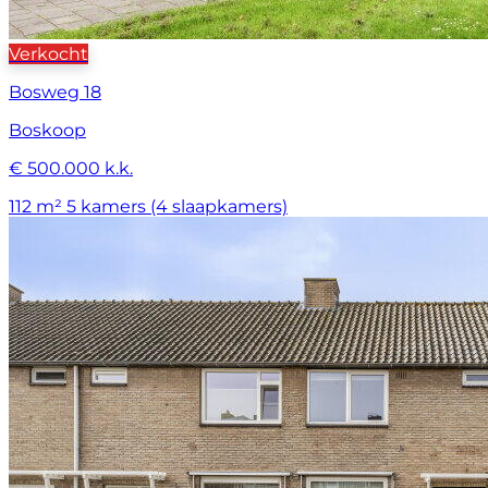
Verkocht
Bosweg 18
Boskoop
€ 500.000 k.k.
112 m²
5 kamers (4 slaapkamers)