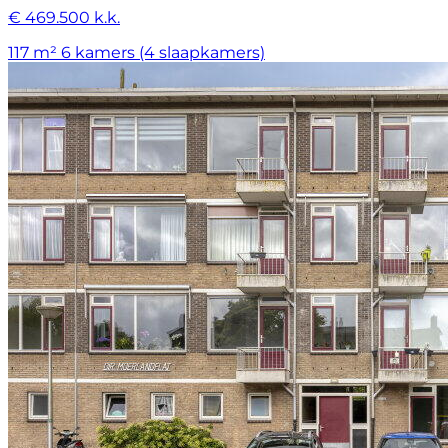
€ 469.500 k.k.
117 m²
6 kamers (4 slaapkamers)