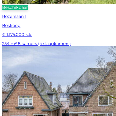
Beschikbaar
Rozenlaan 1
Boskoop
€ 1.175.000 k.k.
254 m²
8 kamers (4 slaapkamers)