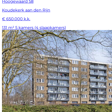
Hoogewaard 58
Koudekerk aan den Rijn
€ 650.000 k.k.
131 m²
5 kamers (4 slaapkamers)