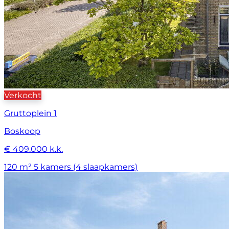
Verkocht
Gruttoplein 1
Boskoop
€ 409.000 k.k.
120 m²
5 kamers (4 slaapkamers)