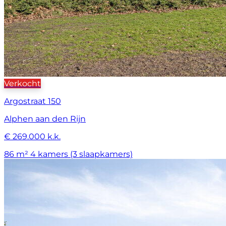
Verkocht
Argostraat 150
Alphen aan den Rijn
€ 269.000 k.k.
86 m²
4 kamers (3 slaapkamers)