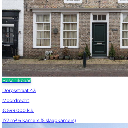
Beschikbaar
Dorpsstraat 43
Moordrecht
€ 599.000 k.k.
177 m²
6 kamers (5 slaapkamers)