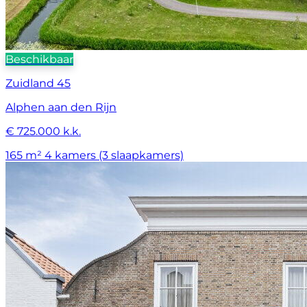
Beschikbaar
Zuidland 45
Alphen aan den Rijn
€ 725.000 k.k.
165 m²
4 kamers (3 slaapkamers)