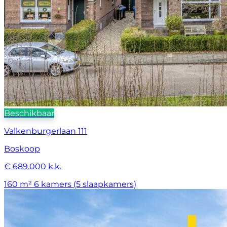
Beschikbaar
Valkenburgerlaan 111
Boskoop
€ 689.000 k.k.
160 m²
6 kamers (5 slaapkamers)