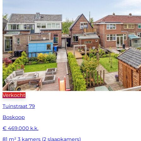
Verkocht
Tuinstraat 79
Boskoop
€ 469.000 k.k.
81 m²
3 kamers (2 slaapkamers)