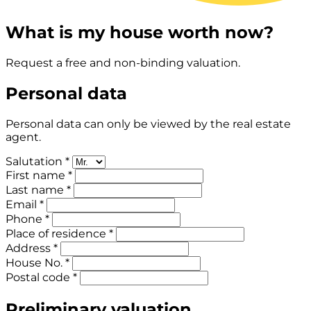
What is my house worth now?
Request a free and non-binding valuation.
Personal data
Personal data can only be viewed by the real estate
agent.
Salutation *
First name *
Last name *
Email *
Phone *
Place of residence *
Address *
House No. *
Postal code *
Preliminary valuation