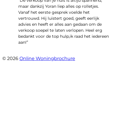
“​De verkoop van je huis is altijd spannend,
maar dankzij Yoran liep alles op rolletjes.
Vanaf het eerste gesprek voelde het
vertrouwd. Hij luistert goed, geeft eerlijk
advies en heeft er alles aan gedaan om de
verkoop soepel te laten verlopen. Heel erg
bedankt voor de top hulp,ik raad het iedereen
aan!”
- leo hensbroek
© 2026
Online Woningbrochure