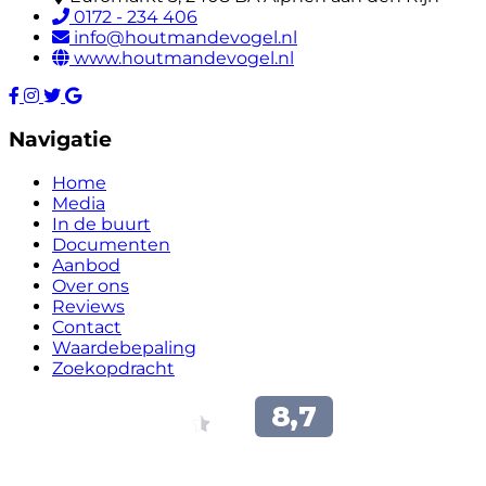
0172 - 234 406
info@houtmandevogel.nl
www.houtmandevogel.nl
Navigatie
Home
Media
In de buurt
Documenten
Aanbod
Over ons
Reviews
Contact
Waardebepaling
Zoekopdracht